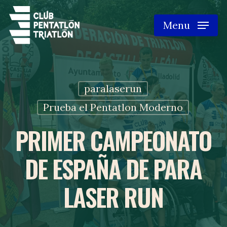
Skip
Menu
to
main
content
paralaserun
Prueba el Pentatlon Moderno
PRIMER CAMPEONATO
DE ESPAÑA DE PARA
LASER RUN